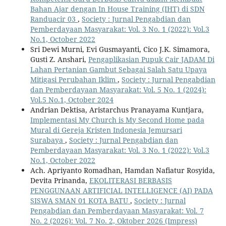
Bahan Ajar dengan In House Training (IHT) di SDN
Randuacir 03
,
Society : Jurnal Pengabdian dan
Pemberdayaan Masyarakat: Vol. 3 No. 1 (2022): Vol.3
No.1, October 2022
Sri Dewi Murni, Evi Gusmayanti, Cico J.K. Simamora,
Gusti Z. Anshari,
Pengaplikasian Pupuk Cair JADAM Di
Lahan Pertanian Gambut Sebagai Salah Satu Upaya
Mitigasi Perubahan Iklim
,
Society : Jurnal Pengabdian
dan Pemberdayaan Masyarakat: Vol. 5 No. 1 (2024):
Vol.5 No.1, October 2024
Andrian Dektisa, Aristarchus Pranayama Kuntjara,
Implementasi My Church is My Second Home pada
Mural di Gereja Kristen Indonesia Jemursari
Surabaya
,
Society : Jurnal Pengabdian dan
Pemberdayaan Masyarakat: Vol. 3 No. 1 (2022): Vol.3
No.1, October 2022
Ach. Apriyanto Romadhan, Hamdan Nafiatur Rosyida,
Devita Prinanda,
EKOLITERASI BERBASIS
PENGGUNAAN ARTIFICIAL INTELLIGENCE (AI) PADA
SISWA SMAN 01 KOTA BATU
,
Society : Jurnal
Pengabdian dan Pemberdayaan Masyarakat: Vol. 7
No. 2 (2026): Vol. 7 No. 2, Oktober 2026 (Impress)