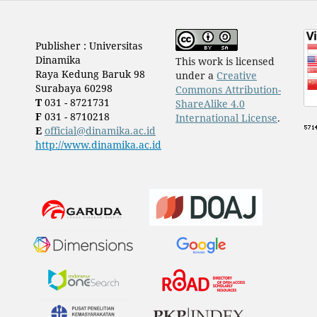
Publisher : Universitas
Dinamika
This work is licensed
Raya Kedung Baruk 98
under a
Creative
Surabaya 60298
Commons Attribution-
T
031 - 8721731
ShareAlike 4.0
F
031 - 8710218
International License
.
E
official@dinamika.ac.id
http://www.dinamika.ac.id
​