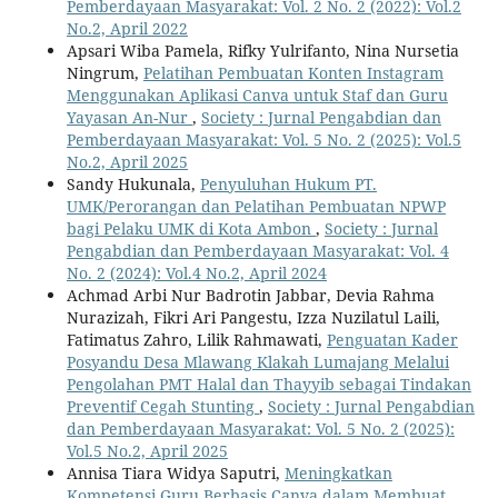
Pemberdayaan Masyarakat: Vol. 2 No. 2 (2022): Vol.2
No.2, April 2022
Apsari Wiba Pamela, Rifky Yulrifanto, Nina Nursetia
Ningrum,
Pelatihan Pembuatan Konten Instagram
Menggunakan Aplikasi Canva untuk Staf dan Guru
Yayasan An-Nur
,
Society : Jurnal Pengabdian dan
Pemberdayaan Masyarakat: Vol. 5 No. 2 (2025): Vol.5
No.2, April 2025
Sandy Hukunala,
Penyuluhan Hukum PT.
UMK/Perorangan dan Pelatihan Pembuatan NPWP
bagi Pelaku UMK di Kota Ambon
,
Society : Jurnal
Pengabdian dan Pemberdayaan Masyarakat: Vol. 4
No. 2 (2024): Vol.4 No.2, April 2024
Achmad Arbi Nur Badrotin Jabbar, Devia Rahma
Nurazizah, Fikri Ari Pangestu, Izza Nuzilatul Laili,
Fatimatus Zahro, Lilik Rahmawati,
Penguatan Kader
Posyandu Desa Mlawang Klakah Lumajang Melalui
Pengolahan PMT Halal dan Thayyib sebagai Tindakan
Preventif Cegah Stunting
,
Society : Jurnal Pengabdian
dan Pemberdayaan Masyarakat: Vol. 5 No. 2 (2025):
Vol.5 No.2, April 2025
Annisa Tiara Widya Saputri,
Meningkatkan
Kompetensi Guru Berbasis Canva dalam Membuat