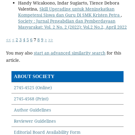
Handy Wicaksono, Indar Sugiarto, Tience Debora
Valentina,
Skill Upgrading untuk Meningkatkan
Kompetensi Siswa dan Guru Di SMK Kristen Petra
,
Society : Jurnal Pengabdian dan Pemberdayaan
Masyarakat: Vol. 2 No. 2 (2022): Vol.2 No.2, April 2022
<<
<
2
3
4
5
6
7
8
9
>
>>
You may also
start an advanced similarity search
for this
article.
ABOUT SOCIETY
2745-4525 (Online)
2745-4568 (Print)
Author Guidelines
Reviewer Guidelines
Editorial Board Availability Form