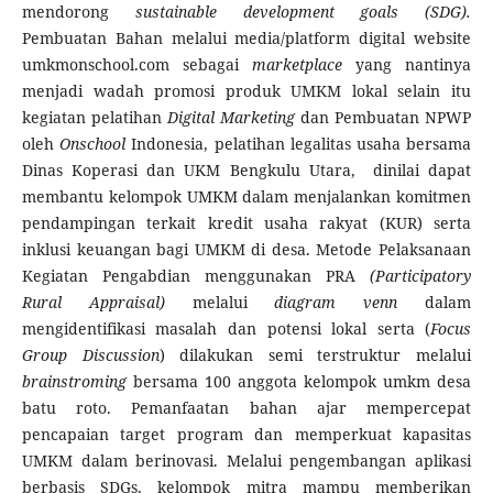
mendorong
sustainable development goals (SDG).
Pembuatan Bahan melalui media/platform digital website
umkmonschool.com sebagai
marketplace
yang nantinya
menjadi wadah promosi produk UMKM lokal selain itu
kegiatan pelatihan
Digital Marketing
dan Pembuatan NPWP
oleh
Onschool
Indonesia, pelatihan legalitas usaha bersama
Dinas Koperasi dan UKM Bengkulu Utara, dinilai dapat
membantu kelompok UMKM dalam menjalankan komitmen
pendampingan terkait kredit usaha rakyat (KUR) serta
inklusi keuangan bagi UMKM di desa. Metode Pelaksanaan
Kegiatan Pengabdian menggunakan PRA
(Participatory
Rural Appraisal)
melalui
diagram venn
dalam
mengidentifikasi masalah dan potensi lokal serta (
Focus
Group Discussion
) dilakukan semi terstruktur melalui
brainstroming
bersama 100 anggota kelompok umkm desa
batu roto. Pemanfaatan bahan ajar mempercepat
pencapaian target program dan memperkuat kapasitas
UMKM dalam berinovasi. Melalui pengembangan aplikasi
berbasis SDGs, kelompok mitra mampu memberikan