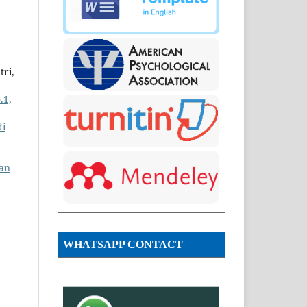
ri,
.1,
di
gan
WHATSAPP CONTACT