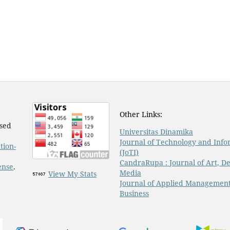
Other Links:
nsed
Universitas Dinamika
Journal of Technology and Info
tion-
(JoTI)
CandraRupa : Journal of Art, De
ense
.
Media
View My Stats
Journal of Applied Managemen
Business