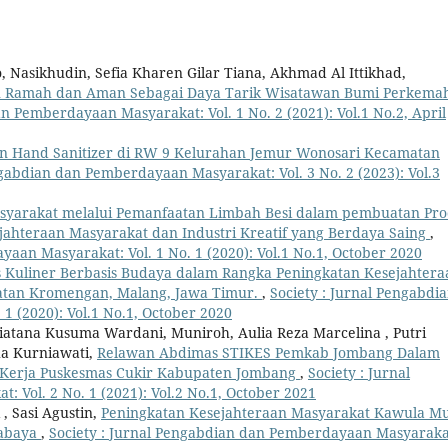
, Nasikhudin, Sefia Kharen Gilar Tiana, Akhmad Al Ittikhad,
 Ramah dan Aman Sebagai Daya Tarik Wisatawan Bumi Perkema
n Pemberdayaan Masyarakat: Vol. 1 No. 2 (2021): Vol.1 No.2, April
n Hand Sanitizer di RW 9 Kelurahan Jemur Wonosari Kecamatan
ngabdian dan Pemberdayaan Masyarakat: Vol. 3 No. 2 (2023): Vol.3
yarakat melalui Pemanfaatan Limbah Besi dalam pembuatan Pr
ejahteraan Masyarakat dan Industri Kreatif yang Berdaya Saing
,
aan Masyarakat: Vol. 1 No. 1 (2020): Vol.1 No.1, October 2020
ss Kuliner Berbasis Budaya dalam Rangka Peningkatan Kesejahtera
atan Kromengan, Malang, Jawa Timur.
,
Society : Jurnal Pengabdi
1 (2020): Vol.1 No.1, October 2020
tviatana Kusuma Wardani, Muniroh, Aulia Reza Marcelina , Putri
ha Kurniawati,
Relawan Abdimas STIKES Pemkab Jombang Dalam
h Kerja Puskesmas Cukir Kabupaten Jombang
,
Society : Jurnal
Vol. 2 No. 1 (2021): Vol.2 No.1, October 2021
, Sasi Agustin,
Peningkatan Kesejahteraan Masyarakat Kawula M
rabaya
,
Society : Jurnal Pengabdian dan Pemberdayaan Masyaraka