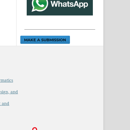
MAKE A SUBMISSION
rmatics
sign, and
t and