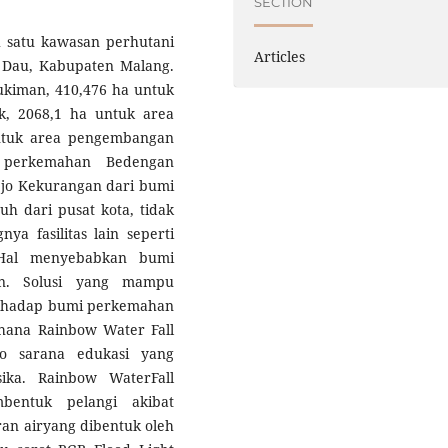
SECTION
satu kawasan perhutani
Articles
n Dau, Kabupaten Malang.
mukiman, 410,476 ha untuk
k, 2068,1 ha untuk area
untuk area pengembangan
 perkemahan Bedengan
rejo Kekurangan dari bumi
h dari pusat kota, tidak
nya fasilitas lain seperti
 Hal menyebabkan bumi
an. Solusi yang mampu
erhadap bumi perkemahan
hana Rainbow Water Fall
to sarana edukasi yang
ika. Rainbow WaterFall
entuk pelangi akibat
ran airyang dibentuk oleh