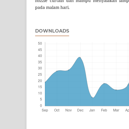
nozzle curtain dan mampu menyalakan lampu
pada malam hari.
DOWNLOADS