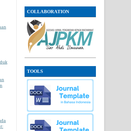
COLLABORATION
han
oduk
TOOLS
an
an
uda
t: