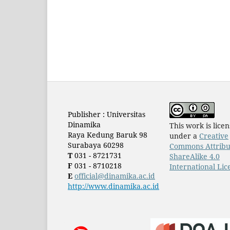
Publisher : Universitas
Dinamika
This work is lice
Raya Kedung Baruk 98
under a
Creative
Surabaya 60298
Commons Attribu
T
031 - 8721731
ShareAlike 4.0
F
031 - 8710218
International Lic
E
official@dinamika.ac.id
http://www.dinamika.ac.id