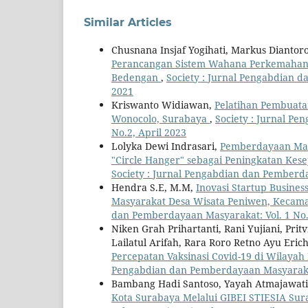
Similar Articles
Chusnana Insjaf Yogihati, Markus Diantoro
Perancangan Sistem Wahana Perkemahan
Bedengan
,
Society : Jurnal Pengabdian da
2021
Kriswanto Widiawan,
Pelatihan Pembuata
Wonocolo, Surabaya
,
Society : Jurnal Pe
No.2, April 2023
Lolyka Dewi Indrasari,
Pemberdayaan Mas
"Circle Hanger" sebagai Peningkatan Kes
Society : Jurnal Pengabdian dan Pemberday
Hendra S.E, M.M,
Inovasi Startup Busine
Masyarakat Desa Wisata Peniwen, Kecam
dan Pemberdayaan Masyarakat: Vol. 1 No. 
Niken Grah Prihartanti, Rani Yujiani, Pri
Lailatul Arifah, Rara Roro Retno Ayu Eric
Percepatan Vaksinasi Covid-19 di Wilaya
Pengabdian dan Pemberdayaan Masyarakat: 
Bambang Hadi Santoso, Yayah Atmajawati 
Kota Surabaya Melalui GIBEI STIESIA Su