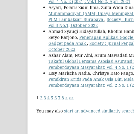
Vol. 1 No. 2 (2021): Vol.1 No.2, April 2021
Asyari, Polaris Zidni Ilma, Zulfa Wida Din
Muhammadiyah (AMM) Upaya Meningkatka
PCM Tambaksari Surabaya
,
Society : Jur
Vol.3 No.1, October 2022
Ahmad Syauqi Hidayatullah, Khotim Hanifu
Setyo Karjono,
Penerapan Aplikasi Google
Gadget pada Anak
,
Society : Jurnal Peng
October 2023
Azhar Alam, Nur Aini, Arum Mawadati M
Takaful Global Bersama Asosiasi Asuransi
Pemberdayaan Masyarakat: Vol. 4 No. 1 (20
Essy Marischa Nadia, Christye Dato Pango
Pemikiran Kritis Pada Anak Usia Dini Mel
Pemberdayaan Masyarakat: Vol. 2 No. 1 (20
1
2
3
4
5
6
7
8
>
>>
You may also
start an advanced similarity searc