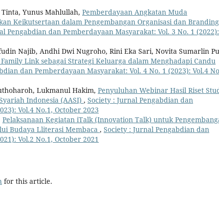
a Tinta, Yunus Mahlullah,
Pemberdayaan Angkatan Muda
n Keikutsertaan dalam Pengembangan Organisasi dan Branding
nal Pengabdian dan Pemberdayaan Masyarakat: Vol. 3 No. 1 (2022):
din Najib, Andhi Dwi Nugroho, Rini Eka Sari, Novita Sumarlin Put
 Family Link sebagai Strategi Keluarga dalam Menghadapi Candu
abdian dan Pemberdayaan Masyarakat: Vol. 4 No. 1 (2023): Vol.4 No
uthoharoh, Lukmanul Hakim,
Penyuluhan Webinar Hasil Riset Stu
 Syariah Indonesia (AASI)
,
Society : Jurnal Pengabdian dan
23): Vol.4 No.1, October 2023
,
Pelaksanaan Kegiatan iTalk (Innovation Talk) untuk Pengemban
alui Budaya Lliterasi Membaca
,
Society : Jurnal Pengabdian dan
21): Vol.2 No.1, October 2021
h
for this article.