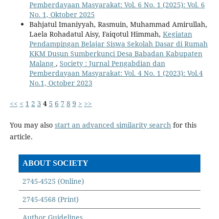
Pemberdayaan Masyarakat: Vol. 6 No. 1 (2025): Vol. 6
No. 1, Oktober 2025
Bahjatul Imaniyyah, Rasmuin, Muhammad Amirullah,
Laela Rohadatul Aisy, Faiqotul Himmah,
Kegiatan
Pendampingan Belajar Siswa Sekolah Dasar di Rumah
KKM Dusun Sumberkunci Desa Babadan Kabupaten
Malang
,
Society : Jurnal Pengabdian dan
Pemberdayaan Masyarakat: Vol. 4 No. 1 (2023): Vol.4
No.1, October 2023
<<
<
1
2
3
4
5
6
7
8
9
>
>>
You may also
start an advanced similarity search
for this
article.
ABOUT SOCIETY
2745-4525 (Online)
2745-4568 (Print)
Author Guidelines