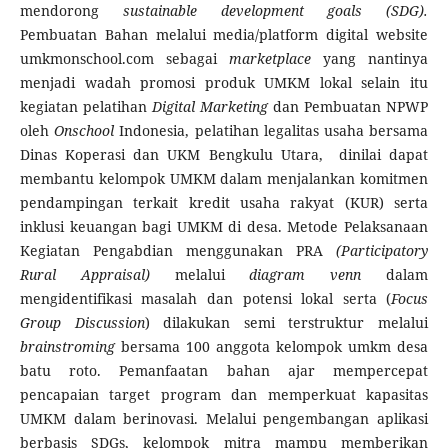
mendorong
sustainable development goals (SDG).
Pembuatan Bahan melalui media/platform digital website
umkmonschool.com sebagai
marketplace
yang nantinya
menjadi wadah promosi produk UMKM lokal selain itu
kegiatan pelatihan
Digital Marketing
dan Pembuatan NPWP
oleh
Onschool
Indonesia, pelatihan legalitas usaha bersama
Dinas Koperasi dan UKM Bengkulu Utara, dinilai dapat
membantu kelompok UMKM dalam menjalankan komitmen
pendampingan terkait kredit usaha rakyat (KUR) serta
inklusi keuangan bagi UMKM di desa. Metode Pelaksanaan
Kegiatan Pengabdian menggunakan PRA
(Participatory
Rural Appraisal)
melalui
diagram venn
dalam
mengidentifikasi masalah dan potensi lokal serta (
Focus
Group Discussion
) dilakukan semi terstruktur melalui
brainstroming
bersama 100 anggota kelompok umkm desa
batu roto. Pemanfaatan bahan ajar mempercepat
pencapaian target program dan memperkuat kapasitas
UMKM dalam berinovasi. Melalui pengembangan aplikasi
berbasis SDGs, kelompok mitra mampu memberikan