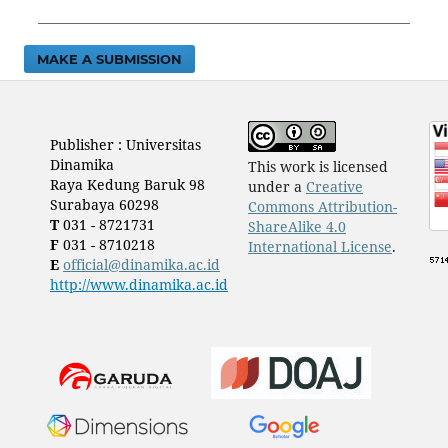
MAKE A SUBMISSION
Publisher : Universitas
Dinamika
This work is licensed
Raya Kedung Baruk 98
under a
Creative
Surabaya 60298
Commons Attribution-
T
031 - 8721731
ShareAlike 4.0
F
031 - 8710218
International License
.
E
official@dinamika.ac.id
http://www.dinamika.ac.id
​