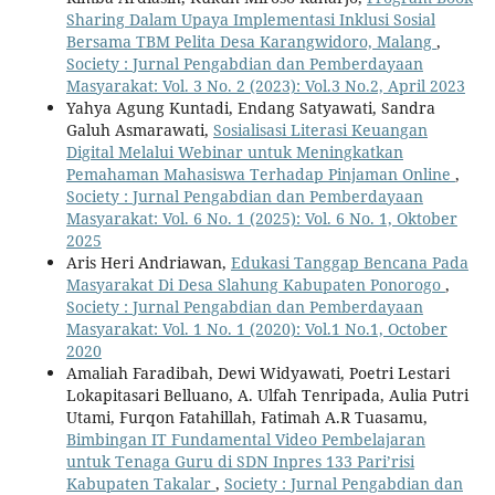
Sharing Dalam Upaya Implementasi Inklusi Sosial
Bersama TBM Pelita Desa Karangwidoro, Malang
,
Society : Jurnal Pengabdian dan Pemberdayaan
Masyarakat: Vol. 3 No. 2 (2023): Vol.3 No.2, April 2023
Yahya Agung Kuntadi, Endang Satyawati, Sandra
Galuh Asmarawati,
Sosialisasi Literasi Keuangan
Digital Melalui Webinar untuk Meningkatkan
Pemahaman Mahasiswa Terhadap Pinjaman Online
,
Society : Jurnal Pengabdian dan Pemberdayaan
Masyarakat: Vol. 6 No. 1 (2025): Vol. 6 No. 1, Oktober
2025
Aris Heri Andriawan,
Edukasi Tanggap Bencana Pada
Masyarakat Di Desa Slahung Kabupaten Ponorogo
,
Society : Jurnal Pengabdian dan Pemberdayaan
Masyarakat: Vol. 1 No. 1 (2020): Vol.1 No.1, October
2020
Amaliah Faradibah, Dewi Widyawati, Poetri Lestari
Lokapitasari Belluano, A. Ulfah Tenripada, Aulia Putri
Utami, Furqon Fatahillah, Fatimah A.R Tuasamu,
Bimbingan IT Fundamental Video Pembelajaran
untuk Tenaga Guru di SDN Inpres 133 Pari’risi
Kabupaten Takalar
,
Society : Jurnal Pengabdian dan