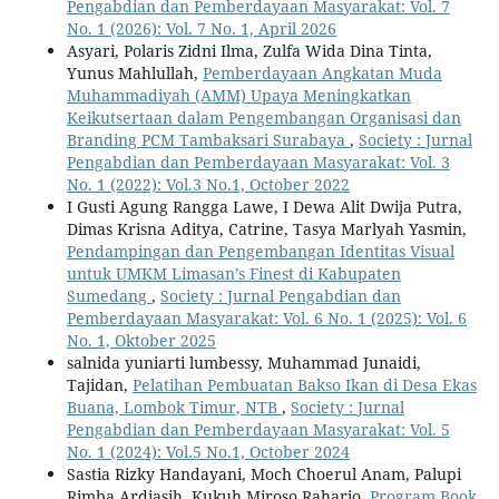
Pengabdian dan Pemberdayaan Masyarakat: Vol. 7
No. 1 (2026): Vol. 7 No. 1, April 2026
Asyari, Polaris Zidni Ilma, Zulfa Wida Dina Tinta,
Yunus Mahlullah,
Pemberdayaan Angkatan Muda
Muhammadiyah (AMM) Upaya Meningkatkan
Keikutsertaan dalam Pengembangan Organisasi dan
Branding PCM Tambaksari Surabaya
,
Society : Jurnal
Pengabdian dan Pemberdayaan Masyarakat: Vol. 3
No. 1 (2022): Vol.3 No.1, October 2022
I Gusti Agung Rangga Lawe, I Dewa Alit Dwija Putra,
Dimas Krisna Aditya, Catrine, Tasya Marlyah Yasmin,
Pendampingan dan Pengembangan Identitas Visual
untuk UMKM Limasan’s Finest di Kabupaten
Sumedang
,
Society : Jurnal Pengabdian dan
Pemberdayaan Masyarakat: Vol. 6 No. 1 (2025): Vol. 6
No. 1, Oktober 2025
salnida yuniarti lumbessy, Muhammad Junaidi,
Tajidan,
Pelatihan Pembuatan Bakso Ikan di Desa Ekas
Buana, Lombok Timur, NTB
,
Society : Jurnal
Pengabdian dan Pemberdayaan Masyarakat: Vol. 5
No. 1 (2024): Vol.5 No.1, October 2024
Sastia Rizky Handayani, Moch Choerul Anam, Palupi
Rimba Ardiasih, Kukuh Miroso Raharjo,
Program Book