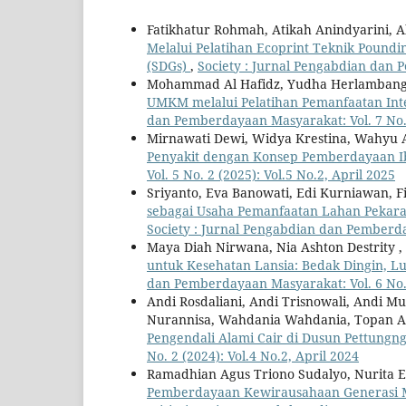
Fatikhatur Rohmah, Atikah Anindyarini, 
Melalui Pelatihan Ecoprint Teknik Poun
(SDGs)
,
Society : Jurnal Pengabdian dan P
Mohammad Al Hafidz, Yudha Herlambang
UMKM melalui Pelatihan Pemanfaatan In
dan Pemberdayaan Masyarakat: Vol. 7 No. 1
Mirnawati Dewi, Widya Krestina, Wahyu
Penyakit dengan Konsep Pemberdayaan 
Vol. 5 No. 2 (2025): Vol.5 No.2, April 2025
Sriyanto, Eva Banowati, Edi Kurniawan, 
sebagai Usaha Pemanfaatan Lahan Pekar
Society : Jurnal Pengabdian dan Pemberday
Maya Diah Nirwana, Nia Ashton Destrity ,
untuk Kesehatan Lansia: Bedak Dingin, Lu
dan Pemberdayaan Masyarakat: Vol. 6 No. 1
Andi Rosdaliani, Andi Trisnowali, Andi 
Nurannisa, Wahdania Wahdania, Topan 
Pengendali Alami Cair di Dusun Pettungn
No. 2 (2024): Vol.4 No.2, April 2024
Ramadhian Agus Triono Sudalyo, Nurita E
Pemberdayaan Kewirausahaan Generasi M