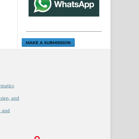
MAKE A SUBMISSION
rmatics
sign, and
t and