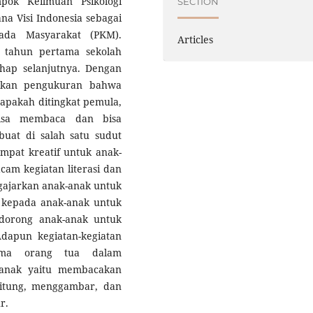
pok Keilmuan Psikologi
SECTION
a Visi Indonesia sebagai
ada Masyarakat (PKM).
Articles
tahun pertama sekolah
hap selanjutnya. Dengan
kukan pengukuran bahwa
 apakah ditingkat pemula,
isa membaca dan bisa
uat di salah satu sudut
pat kreatif untuk anak-
am kegiatan literasi dan
ajarkan anak-anak untuk
n kepada anak-anak untuk
ndorong anak-anak untuk
dapun kegiatan-kegiatan
sama orang tua dalam
 anak yaitu membacakan
itung, menggambar, dan
r.