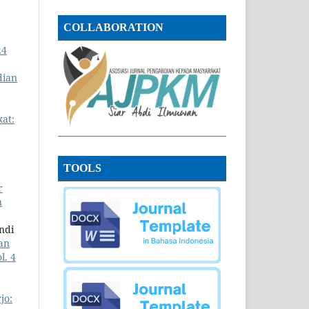
COLLABORATION
24
dian
at:
TOOLS
r
n
ndi
an
l. 4
jo: