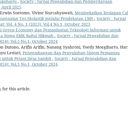
Sukoharjo
,
Society : Jurnal Pengabdian dan Pemberdayaan
, April 2025
 Erwin Soetomo, Vivine Nurcahyawati,
Meningkatkan Kesiapan Ca
engenalan Tes Skolastik melalui Pendekatan LMS
,
Society : Jurnal
Vol. 4 No. 1 (2023): Vol.4 No.1, October 2023
i Green Economy dan Pemanfaatan Teknologi Informasi untuk
a Siswa SMK Baitul Hikmah
,
Society : Jurnal Pengabdian dan
24): Vol.5 No.1, October 2024
n Dutono, Arifin Arifin, Nanang Syahroni, Yoedy Moegiharto, Har
yu Lestari,
Pengembangan dan Penyuluhan Sistem Pemantau
untuk Petani Desa Sambit
,
Society : Jurnal Pengabdian dan
24): Vol.5 No.1, October 2024
h
for this article.