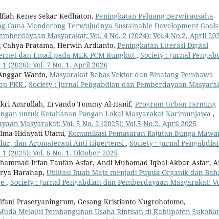
Alfiah Kenes Sekar Kedhaton,
Peningkatan Peluang Berwirausaha
ding Guna Mendorong Terwujudnya Sustainable Development Goals
emberdayaan Masyarakat: Vol. 4 No. 2 (2024): Vol.4 No.2, April 20
 Cahya Pratama, Herwin Ardianto,
Peningkatan Literasi Digital
ternet dan Email pada MEK PCM Rungkut
,
Society : Jurnal Pengab
 (2026): Vol. 7 No. 1, April 2026
 Anggar Wanto,
Masyarakat Bebas Vektor dan Binatang Pembawa
Ibu PKK
,
Society : Jurnal Pengabdian dan Pemberdayaan Masyarak
Fikri Amrullah, Ervando Tommy Al-Hanif,
Program Urban Farming
angan untuk Ketahanan Pangan Lokal Masyarakat Karimunjawa
,
aan Masyarakat: Vol. 5 No. 2 (2025): Vol.5 No.2, April 2025
 Ima Hidayati Utami,
Komunikasi Pemasaran Rajutan Bunga Mawa
lur, dan Aromaterapi Anti-Hipertensi
,
Society : Jurnal Pengabdia
 (2025): Vol. 6 No. 1, Oktober 2025
Muhammad Irfan Taufan Asfar, Andi Muhamad Iqbal Akbar Asfar, A
Arya Harahap,
Utilitasi Buah Maja menjadi Pupuk Organik dan Bah
ge
,
Society : Jurnal Pengabdian dan Pemberdayaan Masyarakat: Vo
lfani Prasetyaningrum, Gesang Kristianto Nugrohotomo,
uda Melalui Pembangunan Usaha Rintisan di Kabupaten Sukohar