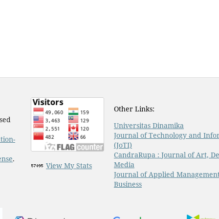
Other Links:
nsed
Universitas Dinamika
Journal of Technology and Info
tion-
(JoTI)
CandraRupa : Journal of Art, De
ense
.
Media
View My Stats
Journal of Applied Managemen
Business