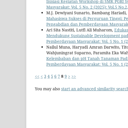
Inisiasi Kegiatan Workshop di SMK PGRI 
Masyarakat: Vol. 5 No. 2 (2025): Vol.5 No.2
M.J. Dewiyani Sunarto, Bambang Hariadi,
Mahasiswa Sukses di Perguruan Tinggi: P
Pengabdian dan Pemberdayaan Masyarakat: 
Ari Sita Nastiti, Lutfi Ali Muharom,
Edukas
Mendukung Sustainable Development pad
Pemberdayaan Masyarakat: Vol. 5 No. 1 (20
Nailul Muna, Haryadi Amran Darwito, Tito
Wahjuningrat Suparno, Paramita Eka Wah
Kelembaban dan pH Tanah Tanaman Padi 
Pemberdayaan Masyarakat: Vol. 5 No. 1 (20
<<
<
3
4
5
6
7
8
9
>
>>
You may also
start an advanced similarity searc