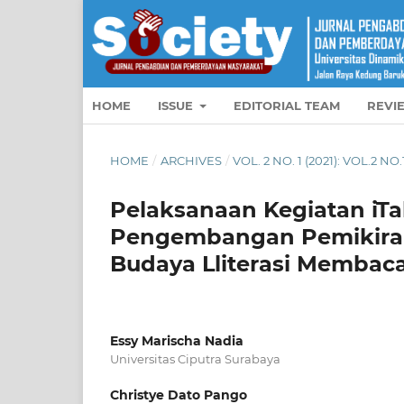
HOME
ISSUE
EDITORIAL TEAM
REVI
HOME
/
ARCHIVES
/
VOL. 2 NO. 1 (2021): VOL.2 N
Pelaksanaan Kegiatan iTal
Pengembangan Pemikiran 
Budaya Lliterasi Membac
Essy Marischa Nadia
Universitas Ciputra Surabaya
Christye Dato Pango