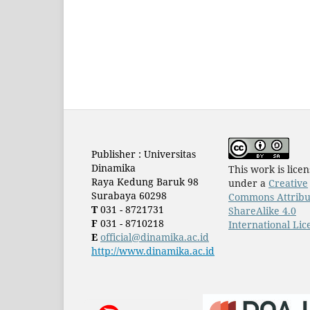
Publisher : Universitas
Dinamika
This work is lice
Raya Kedung Baruk 98
under a
Creative
Surabaya 60298
Commons Attribu
T
031 - 8721731
ShareAlike 4.0
F
031 - 8710218
International Lic
E
official@dinamika.ac.id
http://www.dinamika.ac.id