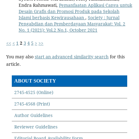
Endra Rahmawati,
Pemanfaatan Aplikasi Canva untuk
Desain Grafis dan Promosi Produk pada Sekolah
Islami berbasis Kewirausahaan
,
Society : Jurnal
Pengabdian dan Pemberdayaan Masyarakat: Vol. 2
No. 1 (2021): Vol.2 No.1, October 2021
<<
<
1
2
3
4
5
>
>>
You may also
start an advanced similarity search
for this
article.
ABOUT SOCIETY
2745-4525 (Online)
2745-4568 (Print)
Author Guidelines
Reviewer Guidelines
Editorial Board Availability Form