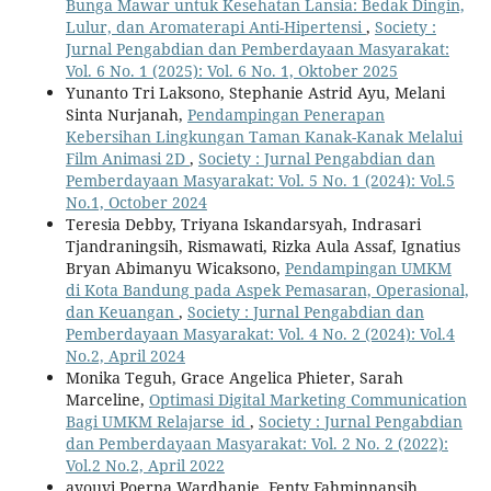
Bunga Mawar untuk Kesehatan Lansia: Bedak Dingin,
Lulur, dan Aromaterapi Anti-Hipertensi
,
Society :
Jurnal Pengabdian dan Pemberdayaan Masyarakat:
Vol. 6 No. 1 (2025): Vol. 6 No. 1, Oktober 2025
Yunanto Tri Laksono, Stephanie Astrid Ayu, Melani
Sinta Nurjanah,
Pendampingan Penerapan
Kebersihan Lingkungan Taman Kanak-Kanak Melalui
Film Animasi 2D
,
Society : Jurnal Pengabdian dan
Pemberdayaan Masyarakat: Vol. 5 No. 1 (2024): Vol.5
No.1, October 2024
Teresia Debby, Triyana Iskandarsyah, Indrasari
Tjandraningsih, Rismawati, Rizka Aula Assaf, Ignatius
Bryan Abimanyu Wicaksono,
Pendampingan UMKM
di Kota Bandung pada Aspek Pemasaran, Operasional,
dan Keuangan
,
Society : Jurnal Pengabdian dan
Pemberdayaan Masyarakat: Vol. 4 No. 2 (2024): Vol.4
No.2, April 2024
Monika Teguh, Grace Angelica Phieter, Sarah
Marceline,
Optimasi Digital Marketing Communication
Bagi UMKM Relajarse_id
,
Society : Jurnal Pengabdian
dan Pemberdayaan Masyarakat: Vol. 2 No. 2 (2022):
Vol.2 No.2, April 2022
ayouvi Poerna Wardhanie, Fenty Fahminnansih,