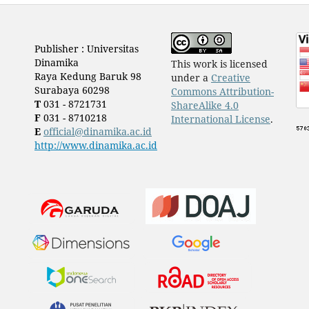
Publisher : Universitas
Dinamika
This work is licensed
Raya Kedung Baruk 98
under a
Creative
Surabaya 60298
Commons Attribution-
T
031 - 8721731
ShareAlike 4.0
F
031 - 8710218
International License
.
E
official@dinamika.ac.id
http://www.dinamika.ac.id
​