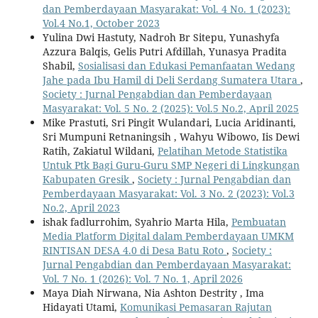
dan Pemberdayaan Masyarakat: Vol. 4 No. 1 (2023):
Vol.4 No.1, October 2023
Yulina Dwi Hastuty, Nadroh Br Sitepu, Yunashyfa
Azzura Balqis, Gelis Putri Afdillah, Yunasya Pradita
Shabil,
Sosialisasi dan Edukasi Pemanfaatan Wedang
Jahe pada Ibu Hamil di Deli Serdang Sumatera Utara
,
Society : Jurnal Pengabdian dan Pemberdayaan
Masyarakat: Vol. 5 No. 2 (2025): Vol.5 No.2, April 2025
Mike Prastuti, Sri Pingit Wulandari, Lucia Aridinanti,
Sri Mumpuni Retnaningsih , Wahyu Wibowo, Iis Dewi
Ratih, Zakiatul Wildani,
Pelatihan Metode Statistika
Untuk Ptk Bagi Guru-Guru SMP Negeri di Lingkungan
Kabupaten Gresik
,
Society : Jurnal Pengabdian dan
Pemberdayaan Masyarakat: Vol. 3 No. 2 (2023): Vol.3
No.2, April 2023
ishak fadlurrohim, Syahrio Marta Hila,
Pembuatan
Media Platform Digital dalam Pemberdayaan UMKM
RINTISAN DESA 4.0 di Desa Batu Roto
,
Society :
Jurnal Pengabdian dan Pemberdayaan Masyarakat:
Vol. 7 No. 1 (2026): Vol. 7 No. 1, April 2026
Maya Diah Nirwana, Nia Ashton Destrity , Ima
Hidayati Utami,
Komunikasi Pemasaran Rajutan