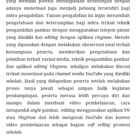
yang memiliki potensi mendapatkan keuntungan dengan
adanya monetisasi juga menjadi peluang tersendiri bagi
mitra pengabdian. Tujuan pengabdian ini ingin menambah
pengetahuan dan keterampilan bagi mitra terkait teknik
pengambilan gambar dengan menggunakan telepon pintar
yang dimiliki dan
editing
dengan aplikasi
vlognow
. Metode
yang digunakan dengan melakukan obeservasi awal terkait
kemampuan peserta, memberikan pengetahuan dan
pelatihan terkait variasi media, teknik pengambilan gambar
dan aplikasi
editing
Vlognow
, sekaligus melakukan literasi
terkait monetisasi pada
cha
nnel media YouTube
yang dimiliki
sekolah. Hasil yang didapatkan peserta setelah melakukan
proses tanya jawab sebagai umpan balik kegiatan
pendampingan, peserta merasa lebih percaya diri dan
mampu dalam membuat video pembelajaran, cara
mengambil
angle
gambar, editing menggunakan aplikasi VN
atau
VlogNow
dan lebih mengenal
YouTube
dan konten
video pembelajaran sebagai bagian
soft selling
promosi
sekolah.