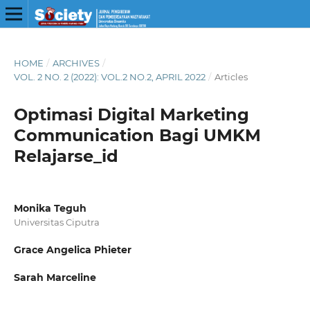
HOME
/
ARCHIVES
/
VOL. 2 NO. 2 (2022): VOL.2 NO.2, APRIL 2022
/
Articles
Optimasi Digital Marketing
Communication Bagi UMKM
Relajarse_id
Monika Teguh
Universitas Ciputra
Grace Angelica Phieter
Sarah Marceline