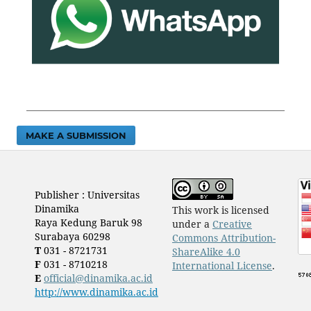
MAKE A SUBMISSION
Publisher : Universitas
Dinamika
This work is licensed
Raya Kedung Baruk 98
under a
Creative
Surabaya 60298
Commons Attribution-
T
031 - 8721731
ShareAlike 4.0
F
031 - 8710218
International License
.
E
official@dinamika.ac.id
http://www.dinamika.ac.id