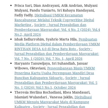
Prisca Sari, Dian Andrayani, Atik Andrian, Mulyani
Mulyani, Pandu Yuniarto, Sri Rahayu Handayani,
Fadly Fadly,
Digitalisasi UMKM Kecamatan
Rancabungur Melalui Teknik Copywriting Digital
Marketing
,
Society : Jurnal Pengabdian dan
Pemberdayaan Masyarakat: Vol. 4 No. 2 (2024): Vol.4
No.2, April 2024
ishak fadlurrohim, Syahrio Marta Hila,
Pembuatan
Media Platform Digital dalam Pemberdayaan UMKM
RINTISAN DESA 4.0 di Desa Batu Roto
,
Society :
Jurnal Pengabdian dan Pemberdayaan Masyarakat:
Vol. 7 No. 1 (2026): Vol. 7 No. 1, April 2026
Haryanto Tanuwijaya, Sri Suhandiah, Januar
Wibowo, Oktaviani,
Pengembangan Bisnis UMKM
Penerima Kartu Usaha Perempuan Mandiri Desa
Buncitan Kabupaten Sidoarjo
,
Society : Jurnal
Pengabdian dan Pemberdayaan Masyarakat: Vol. 5
No. 1 (2024): Vol.5 No.1, October 2024
Theresia Herlina Rochadiani, Rhea Mandasari,
Islamiati Wulandari , Vanessa Jaklin,
Digitalisasi
UMKM Menuju Masyarakat Maju di Kampung
Kalipaten
,
Society : Jurnal Pengabdian dan