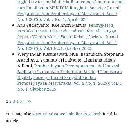
Digital UMKM melalui Pelatihan Pemanfaatan Internet
dan Email pada MEK PCM Rungkut
,
Society : Jurnal
Pengabdian dan Pemberdayaan Masyarakat: Vol. 7
No. 1 (2026): Vol. 7 No. 1, April 2026
Aris Sudaryanto, IGN Anon Maruta,
Peningkatan
Produksi Desain Pola Pada Industri Rumah Tangga
Sepatu Wanita Merk "Vario" Krian
,
Society : Jurnal
Pengabdian dan Pemberdayaan Masyarakat: Vol. 1
No. 1 (2020): Vol.1 No.1, October 2020
Weny Indah Kusumawati, Muh. Bahruddin, Stephanie
Astrid Ayu, Yunanto Tri Laksono, Charisma Dimas
Affandi,
Pemberdayaan Perempuan melalui Inovasi
Budidaya Ikan dalam Ember dan Strategi Pemasaran
Digital
,
Society : Jurnal Pengabdian dan
Pemberdayaan Masyarakat: Vol. 6 No. 1 (2025): Vol. 6
No. 1, Oktober 2025
1
2
3
4
5
>
>>
You may also
start an advanced similarity search
for this
article.