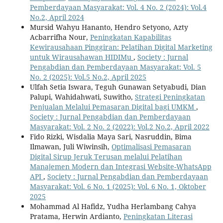
Pemberdayaan Masyarakat: Vol. 4 No. 2 (2024): Vol.4
No.2, April 2024
Mursid Wahyu Hananto, Hendro Setyono, Azty
Acbarrifha Nour,
Peningkatan Kapabilitas
Kewirausahaan Pinggiran: Pelatihan Digital Marketing
untuk Wirausahawan HIDIMu
,
Society : Jurnal
Pengabdian dan Pemberdayaan Masyarakat: Vol. 5
No. 2 (2025): Vol.5 No.2, April 2025
Ulfah Setia Iswara, Teguh Gunawan Setyabudi, Dian
Palupi, Wahidahwati, Suwitho,
Strategi Peningkatan
Penjualan Melalui Pemasaran Digital bagi UMKM
,
Society : Jurnal Pengabdian dan Pemberdayaan
Masyarakat: Vol. 2 No. 2 (2022): Vol.2 No.2, April 2022
Fido Rizki, Wisdalia Maya Sari, Nasruddin, Bima
Ilmawan, Juli Wiwinsih,
Optimalisasi Pemasaran
Digital Sirup Jeruk Terusan melalui Pelatihan
Manajemen Modern dan Integrasi Website-WhatsApp
API
,
Society : Jurnal Pengabdian dan Pemberdayaan
Masyarakat: Vol. 6 No. 1 (2025): Vol. 6 No. 1, Oktober
2025
Mohammad Al Hafidz, Yudha Herlambang Cahya
Pratama, Herwin Ardianto,
Peningkatan Literasi