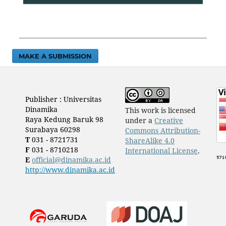
MAKE A SUBMISSION
Publisher : Universitas
Dinamika
This work is licensed
Raya Kedung Baruk 98
under a
Creative
Surabaya 60298
Commons Attribution-
T
031 - 8721731
ShareAlike 4.0
F
031 - 8710218
International License
.
E
official@dinamika.ac.id
http://www.dinamika.ac.id
​