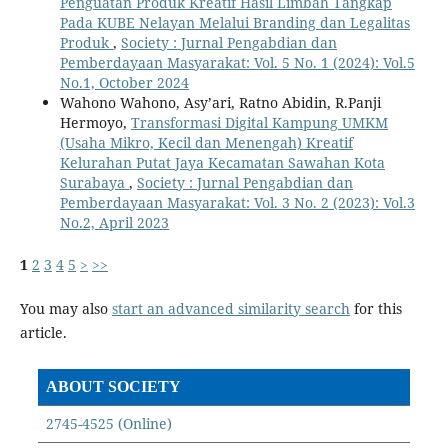
Penguatan Produk Kreatif Hasil Limbah Tangkap
Pada KUBE Nelayan Melalui Branding dan Legalitas
Produk
,
Society : Jurnal Pengabdian dan
Pemberdayaan Masyarakat: Vol. 5 No. 1 (2024): Vol.5
No.1, October 2024
Wahono Wahono, Asy’ari, Ratno Abidin, R.Panji
Hermoyo,
Transformasi Digital Kampung UMKM
(Usaha Mikro, Kecil dan Menengah) Kreatif
Kelurahan Putat Jaya Kecamatan Sawahan Kota
Surabaya
,
Society : Jurnal Pengabdian dan
Pemberdayaan Masyarakat: Vol. 3 No. 2 (2023): Vol.3
No.2, April 2023
1
2
3
4
5
>
>>
You may also
start an advanced similarity search
for this
article.
ABOUT SOCIETY
2745-4525 (Online)