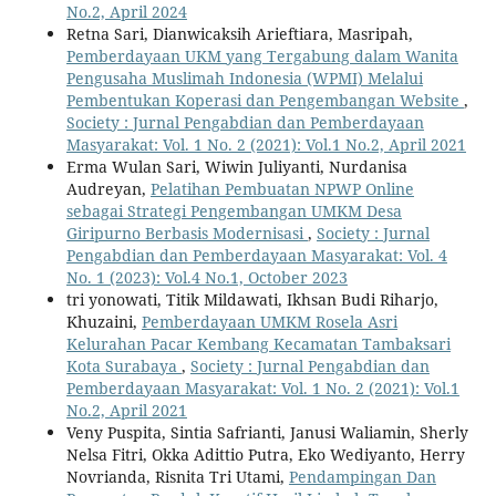
No.2, April 2024
Retna Sari, Dianwicaksih Arieftiara, Masripah,
Pemberdayaan UKM yang Tergabung dalam Wanita
Pengusaha Muslimah Indonesia (WPMI) Melalui
Pembentukan Koperasi dan Pengembangan Website
,
Society : Jurnal Pengabdian dan Pemberdayaan
Masyarakat: Vol. 1 No. 2 (2021): Vol.1 No.2, April 2021
Erma Wulan Sari, Wiwin Juliyanti, Nurdanisa
Audreyan,
Pelatihan Pembuatan NPWP Online
sebagai Strategi Pengembangan UMKM Desa
Giripurno Berbasis Modernisasi
,
Society : Jurnal
Pengabdian dan Pemberdayaan Masyarakat: Vol. 4
No. 1 (2023): Vol.4 No.1, October 2023
tri yonowati, Titik Mildawati, Ikhsan Budi Riharjo,
Khuzaini,
Pemberdayaan UMKM Rosela Asri
Kelurahan Pacar Kembang Kecamatan Tambaksari
Kota Surabaya
,
Society : Jurnal Pengabdian dan
Pemberdayaan Masyarakat: Vol. 1 No. 2 (2021): Vol.1
No.2, April 2021
Veny Puspita, Sintia Safrianti, Janusi Waliamin, Sherly
Nelsa Fitri, Okka Adittio Putra, Eko Wediyanto, Herry
Novrianda, Risnita Tri Utami,
Pendampingan Dan