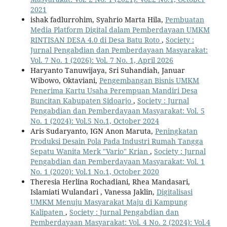
2021
ishak fadlurrohim, Syahrio Marta Hila,
Pembuatan
Media Platform Digital dalam Pemberdayaan UMKM
RINTISAN DESA 4.0 di Desa Batu Roto
,
Society :
Jurnal Pengabdian dan Pemberdayaan Masyarakat:
Vol. 7 No. 1 (2026): Vol. 7 No. 1, April 2026
Haryanto Tanuwijaya, Sri Suhandiah, Januar
Wibowo, Oktaviani,
Pengembangan Bisnis UMKM
Penerima Kartu Usaha Perempuan Mandiri Desa
Buncitan Kabupaten Sidoarjo
,
Society : Jurnal
Pengabdian dan Pemberdayaan Masyarakat: Vol. 5
No. 1 (2024): Vol.5 No.1, October 2024
Aris Sudaryanto, IGN Anon Maruta,
Peningkatan
Produksi Desain Pola Pada Industri Rumah Tangga
Sepatu Wanita Merk "Vario" Krian
,
Society : Jurnal
Pengabdian dan Pemberdayaan Masyarakat: Vol. 1
No. 1 (2020): Vol.1 No.1, October 2020
Theresia Herlina Rochadiani, Rhea Mandasari,
Islamiati Wulandari , Vanessa Jaklin,
Digitalisasi
UMKM Menuju Masyarakat Maju di Kampung
Kalipaten
,
Society : Jurnal Pengabdian dan
Pemberdayaan Masyarakat: Vol. 4 No. 2 (2024): Vol.4