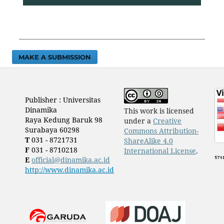
MAKE A SUBMISSION
Publisher : Universitas
Dinamika
This work is licensed
Raya Kedung Baruk 98
under a
Creative
Surabaya 60298
Commons Attribution-
T
031 - 8721731
ShareAlike 4.0
F
031 - 8710218
International License
.
E
official@dinamika.ac.id
http://www.dinamika.ac.id