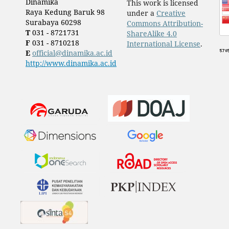
Dinamika
This work is licensed
Raya Kedung Baruk 98
under a
Creative
Surabaya 60298
Commons Attribution-
T
031 - 8721731
ShareAlike 4.0
F
031 - 8710218
International License
.
E
official@dinamika.ac.id
http://www.dinamika.ac.id
​