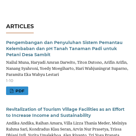
ARTICLES
Pengembangan dan Penyuluhan Sistem Pemantau
Kelembaban dan pH Tanah Tanaman Padi untuk
Petani Desa Sambit
Nailul Muna, Haryadi Amran Darwito, Titon Dutono, Arifin Arifin,
Nanang Syahroni, Yoedy Moegiharto, Hari Wahjuningrat Suparno,
Paramita Eka Wahyu Lestari
1-10
PDF
Revitalization of Tourism Village Facilities as an Effort
to Increase Income and Sustainability
Andika Andika, Raihan Amara, Villa Lizza Thania Meder, Melniya
Rahma Sari, Kondradus Klau Seran, Arvin Nur Prasetya, Trissa
Dhiani Irdi, Yotita Umalekhoa, Alex Riyanto, Tri Yoga Pranata,